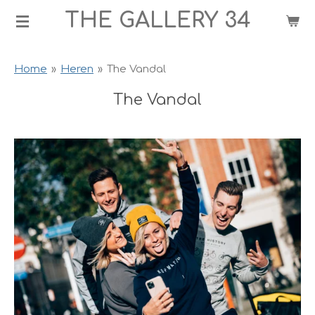
THE GALLERY 34
Ga
direct
naar
Home
»
Heren
»
The Vandal
de
hoofdinhoud
The Vandal