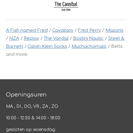
A Fish named Fred
/
Cavallaro
/
Fred Perry
/
Mason's
/
NZA
/
Replay
/
The Vandal
/
Bostini Nautic
/
Steel &
Barnett
/
Calvin Klein Socks
/
Muchachomalo
/ Belts
and more
Openingsuren
MA , DI , DO, VR , ZA , ZO
10:00 - 12:30 & 14:00 - 18:00
gesloten op woensdag