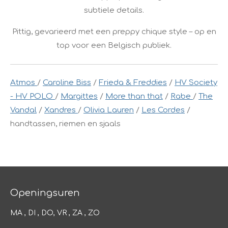
subtiele details.
Pittig, gevarieerd met een preppy chique style – op en
top voor een Belgisch publiek.
Atmos
/
Caroline Biss
/
Frieda & Freddies
/
HV Society
- HV POLO
/
Margittes
/
More than that
/
Rabe
/
The
Vandal
/
Xandres
/
Olivia Lauren
/
Les Cordes
/
handtassen, riemen en sjaals
Openingsuren
MA , DI , DO, VR , ZA , ZO