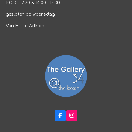
10:00 - 12:30 & 14:00 - 18:00
gesloten op woensdag
Van Harte Welkom
F
I
a
n
c
s