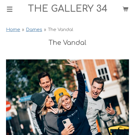
THE GALLERY 34
Ga
direct
naar
Home
»
Dames
»
The Vandal
de
hoofdinhoud
The Vandal