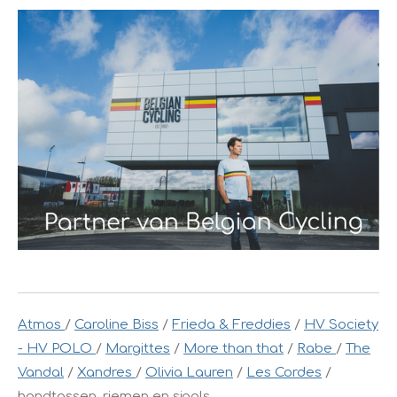
Atmos
/
Caroline Biss
/
Frieda & Freddies
/
HV Society
- HV POLO
/
Margittes
/
More than that
/
Rabe
/
The
Vandal
/
Xandres
/
Olivia Lauren
/
Les Cordes
/
handtassen, riemen en sjaals