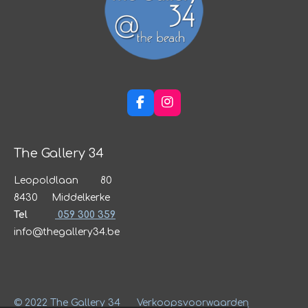
F
I
a
n
c
s
e
t
The Gallery 34
b
a
o
g
Leopoldlaan 80
o
r
k
a
8430 Middelkerke
m
Tel
059 300 359
info@thegallery34.be
© 2022 The Gallery 34
Verkoopsvoorwaarden